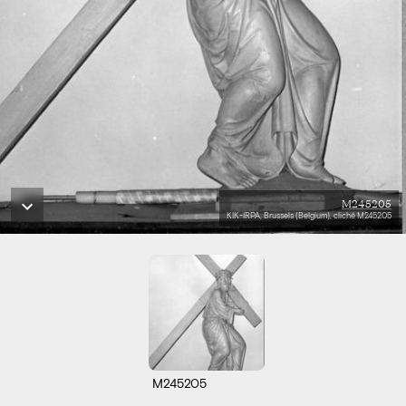
M245205
KIK-IRPA, Brussels (Belgium), cliché M245205
M245205