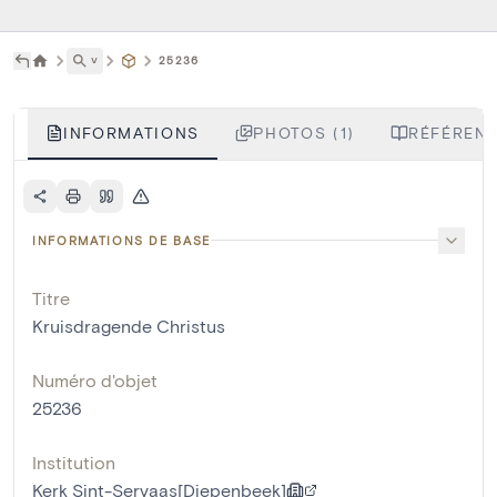
˅
25236
INFORMATIONS
PHOTOS (1)
RÉFÉRENC
INFORMATIONS DE BASE
Titre
Kruisdragende Christus
Numéro d'objet
25236
Institution
Kerk Sint-Servaas[Diepenbeek]