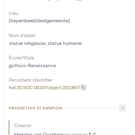
Lieu
Diepenbeek[deelgemeente]
Nom d'objet
statue religieuse
,
statue humaine
École/Style
gothico-Renaissance
Persistent identifier
hdl:20.500.14037/object.25236
PRODUCTION ET DATATION
Creator
Meester van Oostham
(
sculpteur
)