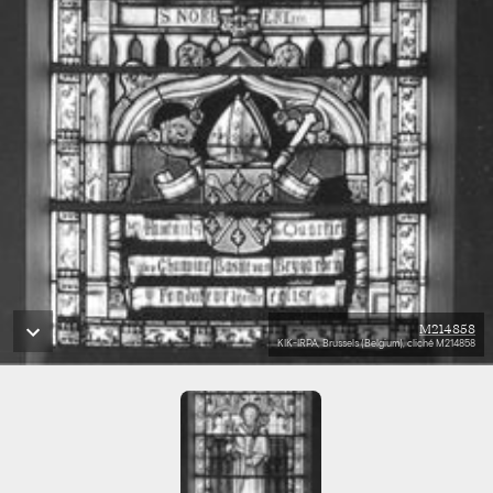
M214858
KIK-IRPA, Brussels (Belgium), cliché M214858