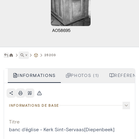
A058695
˅
25203
INFORMATIONS
PHOTOS (1)
RÉFÉRENC
INFORMATIONS DE BASE
Titre
banc d'église - Kerk Sint-Servaas[Diepenbeek]