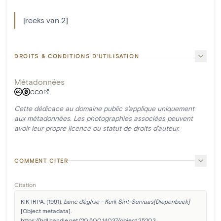
[reeks van 2]
DROITS & CONDITIONS D'UTILISATION
Métadonnées
CC0
Cette dédicace au domaine public s'applique uniquement
aux métadonnées. Les photographies associées peuvent
avoir leur propre licence ou statut de droits d'auteur.
COMMENT CITER
Citation
KIK-IRPA. (1991). 
banc d'église - Kerk Sint-Servaas[Diepenbeek]
[Object metadata]. 
https://hdl.handle.net/20.500.14037/object.25203