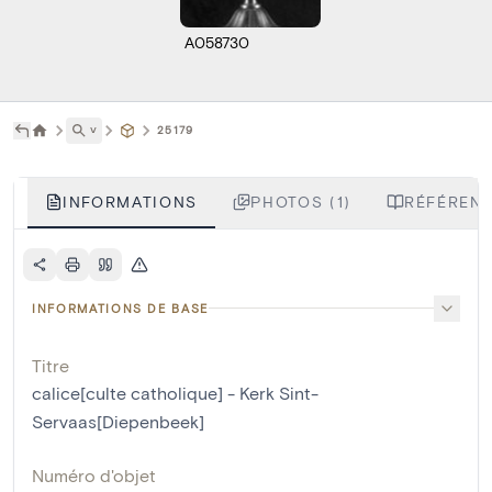
A058730
˅
25179
INFORMATIONS
PHOTOS (1)
RÉFÉRENC
INFORMATIONS DE BASE
Titre
calice[culte catholique] - Kerk Sint-
Servaas[Diepenbeek]
Numéro d'objet