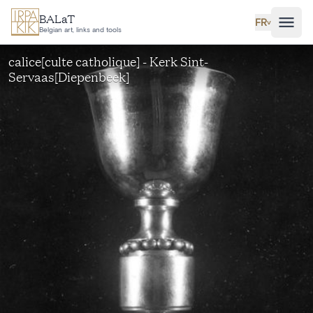
Aller au contenu principal
BALaT
FR
˅
Belgian art, links and tools
calice[culte catholique] - Kerk Sint-
Servaas[Diepenbeek]