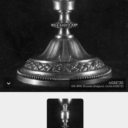
A058730
KIK-IRPA, Brussels (Belgium), cliché A058730