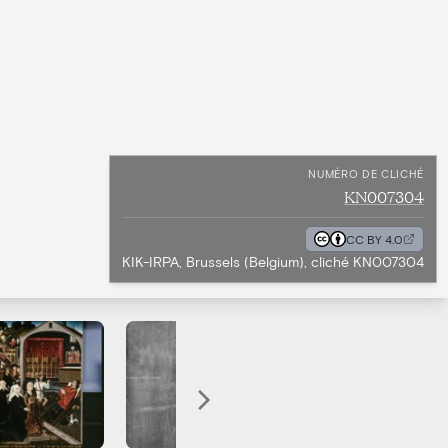
NUMÉRO DE CLICHÉ
KN007304
CC BY 4.0
KIK-IRPA, Brussels (Belgium), cliché KN007304