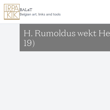
Aller au contenu principal
BALaT
Belgian art, links and tools
H. Rumoldus wekt Hel
19)