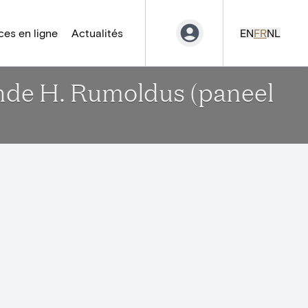
es en ligne
Actualités
EN
FR
NL
nde H. Rumoldus (paneel