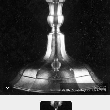
A058729
KIK-IRPA, Brussels (Belgium), cliché A058729