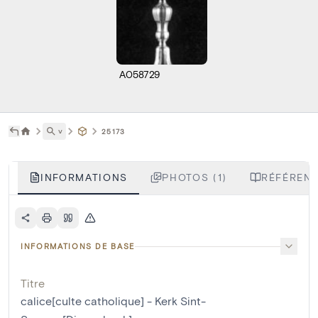
A058729
˅
25173
INFORMATIONS
PHOTOS (1)
RÉFÉRENC
INFORMATIONS DE BASE
Titre
calice[culte catholique] - Kerk Sint-