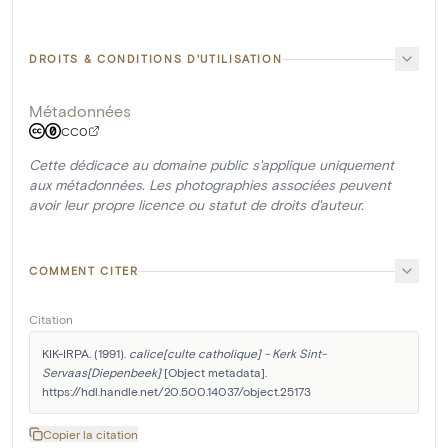
DROITS & CONDITIONS D'UTILISATION
Métadonnées
CC0
Cette dédicace au domaine public s'applique uniquement
aux métadonnées. Les photographies associées peuvent
avoir leur propre licence ou statut de droits d'auteur.
COMMENT CITER
Citation
KIK-IRPA. (1991). 
calice[culte catholique] - Kerk Sint-
Servaas[Diepenbeek]
 [Object metadata]. 
https://hdl.handle.net/20.500.14037/object.25173
Copier la citation