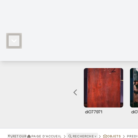
di077971
di
RETOUR
PAGE D'ACCUEIL
RECHERCHE
˅
OBJETS
PREDI