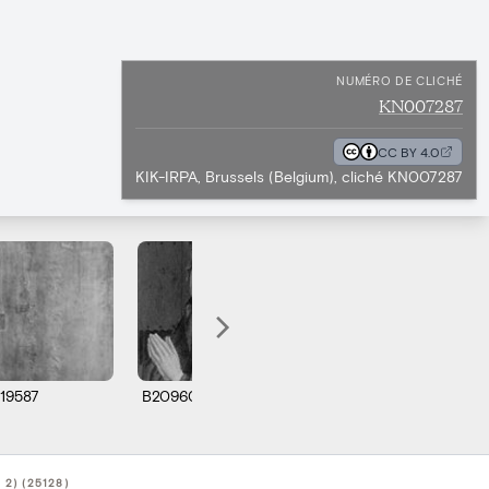
NUMÉRO DE CLICHÉ
KN007287
CC BY 4.0
KIK-IRPA, Brussels (Belgium), cliché KN007287
19587
B209606
B209607
B2
) (25128)