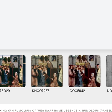
078029
KN007287
G005942
N0
KING VAN RUMOLDUS OP WEG NAAR ROME LEGENDE H. RUMOLDUS (PANEEL 2