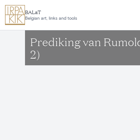
Aller au contenu principal
BALaT
Belgian art, links and tools
Prediking van Rumol
2)