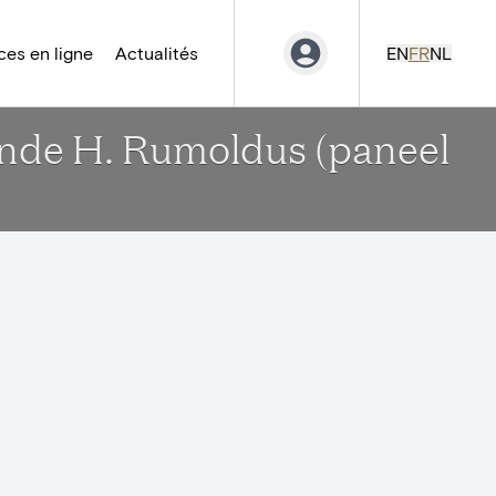
es en ligne
Actualités
EN
FR
NL
nde H. Rumoldus (paneel