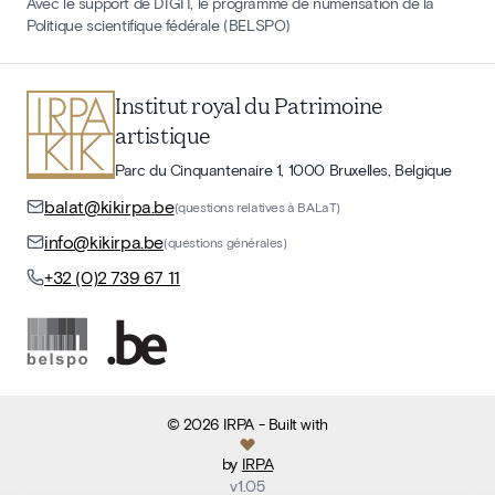
Avec le support de DIGIT, le programme de numérisation de la
Politique scientifique fédérale (BELSPO)
Institut royal du Patrimoine
artistique
Parc du Cinquantenaire 1, 1000 Bruxelles, Belgique
balat@kikirpa.be
(questions relatives à BALaT)
info@kikirpa.be
(questions générales)
+32 (0)2 739 67 11
©
2026
IRPA
- Built with
by
IRPA
v
1.05