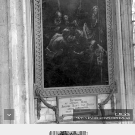
B087525
KIK-IRPA, Brussels (Belgium), cliché B087525