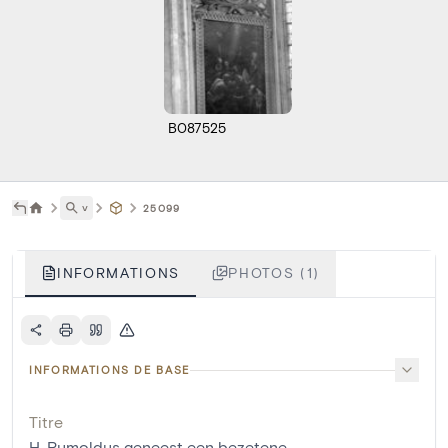
B087525
˅
25099
INFORMATIONS
PHOTOS (1)
INFORMATIONS DE BASE
Titre
H. Rumoldus geneest een bezetene