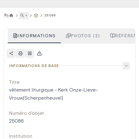
˅
25086
INFORMATIONS
PHOTOS (2)
RÉFÉRENC
INFORMATIONS DE BASE
Titre
vêtement liturgique - Kerk Onze-Lieve-
Vrouw[Scherpenheuvel]
Numéro d'objet
25086
Institution