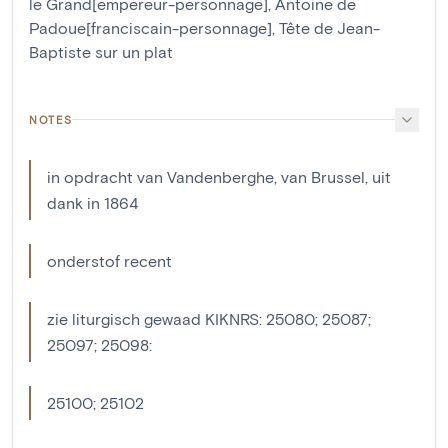
le Grand[empereur-personnage]
,
Antoine de
Padoue[franciscain-personnage]
,
Tête de Jean-
Baptiste sur un plat
NOTES
in opdracht van Vandenberghe, van Brussel, uit
dank in 1864
onderstof recent
zie liturgisch gewaad KIKNRS: 25080; 25087;
25097; 25098:
25100; 25102