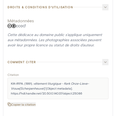
DROITS & CONDITIONS D'UTILISATION
Métadonnées
CC0
Cette dédicace au domaine public s'applique uniquement
aux métadonnées. Les photographies associées peuvent
avoir leur propre licence ou statut de droits d'auteur.
COMMENT CITER
Citation
KIK-IRPA. (1991). 
vêtement liturgique - Kerk Onze-Lieve-
Vrouw[Scherpenheuvel]
 [Object metadata]. 
https://hdl.handle.net/20.500.14037/object.25086
Copier la citation