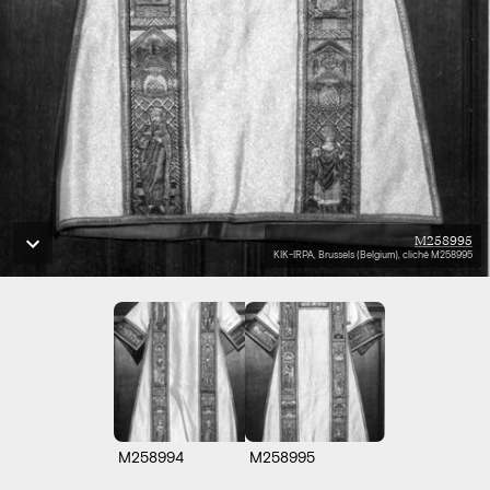
M258995
KIK-IRPA, Brussels (Belgium), cliché M258995
M258994
M258995