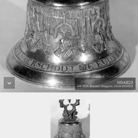
M041523
KIK-IRPA, Brussels (Belgium), cliché M041523