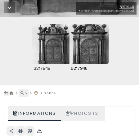
B217948
KIK-IRPA, Brussels (Belgium), cliché B217948
B217949
B217948
˅
25054
INFORMATIONS
PHOTOS (2)