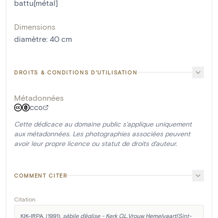
battu[métal]
Dimensions
diamètre
:
40
cm
DROITS & CONDITIONS D'UTILISATION
Métadonnées
CC0
Cette dédicace au domaine public s'applique uniquement
aux métadonnées. Les photographies associées peuvent
avoir leur propre licence ou statut de droits d'auteur.
COMMENT CITER
Citation
KIK-IRPA. (1991). 
sébile d'église - Kerk O.L.Vrouw Hemelvaart[Sint-