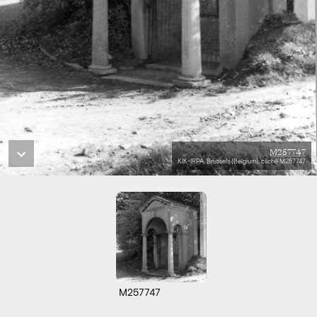
M257747
KIK-IRPA, Brussels (Belgium), cliché M257747
M257747