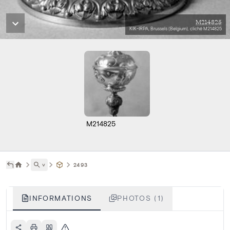
M214825
KIK-IRPA, Brussels (Belgium), cliché M214825
M214825
˅
2493
INFORMATIONS
PHOTOS (1)