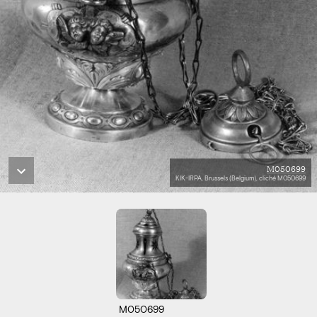
M050699
KIK-IRPA, Brussels (Belgium), cliché M050699
M050699