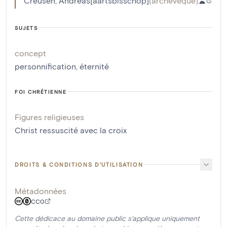
Creusen, Andreas[aartsbisschop]
(
archevêque
)
SUJETS
concept
personnification
,
éternité
FOI CHRÉTIENNE
Figures religieuses
Christ ressuscité avec la croix
DROITS & CONDITIONS D'UTILISATION
Métadonnées
CC0
Cette dédicace au domaine public s'applique uniquement