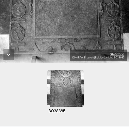
B038685
KIK-IRPA, Brussels (Belgium), cliché B038685
B038685