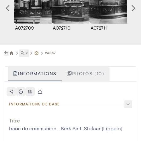
A072709
A072710
A072711
A0727
˅
24867
INFORMATIONS
PHOTOS (10)
INFORMATIONS DE BASE
Titre
banc de communion - Kerk Sint-Stefaan[Lippelo]