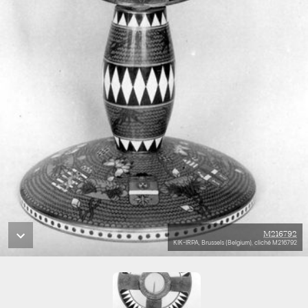
M216792
KIK-IRPA, Brussels (Belgium), cliché M216792