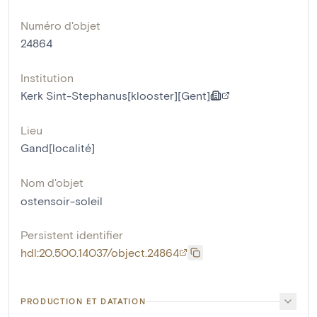
Numéro d'objet
24864
Institution
Kerk Sint-Stephanus[klooster][Gent]
Lieu
Gand[localité]
Nom d'objet
ostensoir-soleil
Persistent identifier
hdl:20.500.14037/object.24864
PRODUCTION ET DATATION