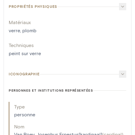
PROPRIÉTÉS PHYSIQUES
Matériaux
verre
,
plomb
Techniques
peint sur verre
ICONOGRAPHIE
PERSONNES ET INSTITUTIONS REPRÉSENTÉES
Type
personne
Nom
Van Roey, Josephus Ernestus[kardinaal]
(
cardinal
)