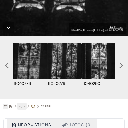
B040278
KIK-IRPA, Brussels (Belgium), cliché B040278
B040278
B040279
B040280
˅
24838
INFORMATIONS
PHOTOS (3)