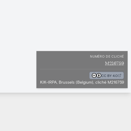
NUMÉRO DE CLICHÉ
M216759
CC BY 4.0
KIK-IRPA, Brussels (Belgium), cliché M216759