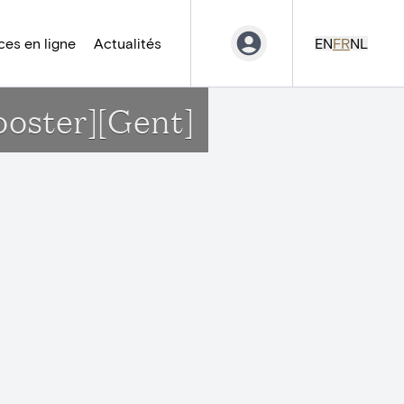
es en ligne
Actualités
EN
FR
NL
looster][Gent]