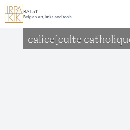
Aller au contenu principal
BALaT
Belgian art, links and tools
calice[culte catholiq