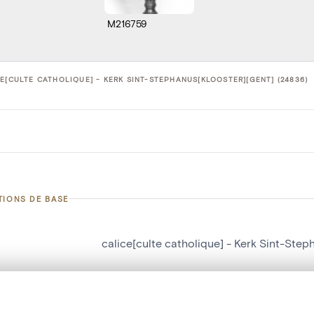
M216759
E[CULTE CATHOLIQUE] - KERK SINT-STEPHANUS[KLOOSTER][GENT] (24836)
TIONS DE BASE
calice[culte catholique] - Kerk Sint-Step
d'objet
24836
on
Kerk Sint-Stephanus[klooster][Gent]