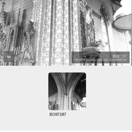
B097287
KIK-IRPA, Brussels (Belgium), cliché B097287
B097287