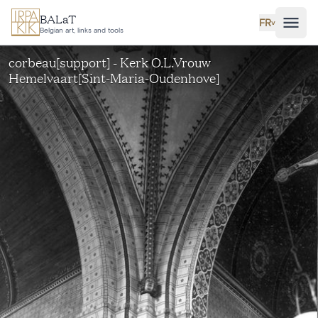
Aller au contenu principal
BALaT
FR
˅
Belgian art, links and tools
corbeau[support] - Kerk O.L.Vrouw
Hemelvaart[Sint-Maria-Oudenhove]