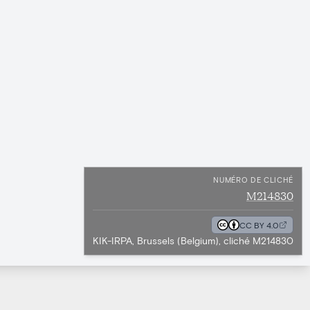
NUMÉRO DE CLICHÉ
M214830
CC BY 4.0
KIK-IRPA, Brussels (Belgium), cliché M214830