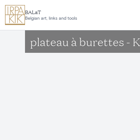
Aller au contenu principal
BALaT
Belgian art, links and tools
plateau à burettes -