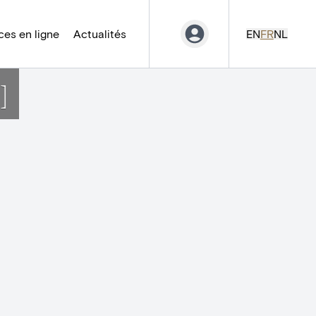
es en ligne
Actualités
EN
FR
NL
]