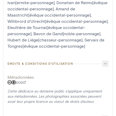
Ivan[ermite-personnage]
,
Donatien de Reims[évêque
occidental-personnage]
,
Amand de
Maastricht[évêque occidental-personnage]
,
Willibrord d'Utrecht[évêque occidental-personnage]
,
Eleuthère de Tournai[évêque occidental-
personnage]
,
Bavon de Gand[noble-personnage]
,
Hubert de Liège[chasseur-personnage]
,
Servais de
Tongres[évêque occidental-personnage]
DROITS & CONDITIONS D'UTILISATION
Métadonnées
CC0
Cette dédicace au domaine public s'applique uniquement
aux métadonnées. Les photographies associées peuvent
avoir leur propre licence ou statut de droits d'auteur.