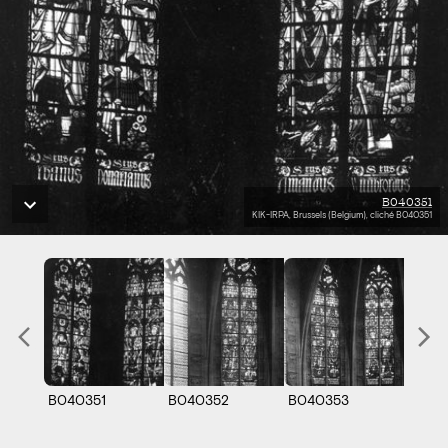
B040351
KIK-IRPA, Brussels (Belgium), cliché B040351
B040351
B040352
B040353