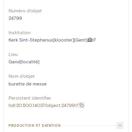
Numéro d'objet
24799
Institution
Kerk Sint-Stephanus[klooster][Gent]
Lieu
Gand[localité]
Nom d'objet
burette de messe
Persistent identifier
hdl:20.500.14037/object.24799
PRODUCTION ET DATATION