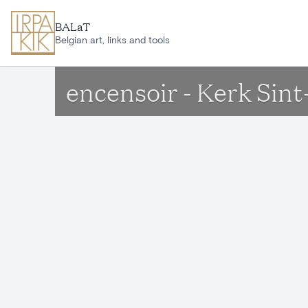
Aller au contenu principal
BALaT
Belgian art, links and tools
encensoir - Kerk Si