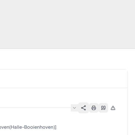
oven(Halle-Booienhoven)]