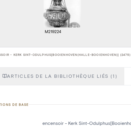
M219224
SOIR - KERK SINT-ODULPHUS[BOOIENHOVEN(HALLE-BOOIENHOVEN)] (2475)
ARTICLES DE LA BIBLIOTHÈQUE LIÉS (1)
TIONS DE BASE
encensoir - Kerk Sint-Odulphus[Booienh