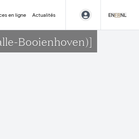
es en ligne
Actualités
EN
FR
NL
lle-Booienhoven)]