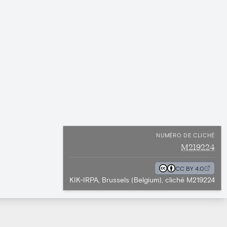
NUMÉRO DE CLICHÉ
M219224
CC BY 4.0
KIK-IRPA, Brussels (Belgium), cliché M219224