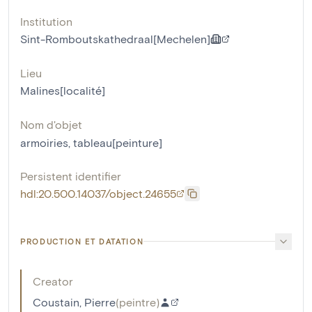
Institution
Sint-Romboutskathedraal[Mechelen]
Lieu
Malines[localité]
Nom d'objet
armoiries
,
tableau[peinture]
Persistent identifier
hdl:20.500.14037/object.24655
PRODUCTION ET DATATION
Creator
Coustain, Pierre
(
peintre
)