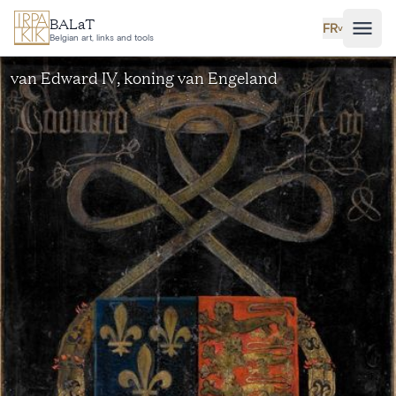
Aller au contenu principal
BALaT
FR
˅
Belgian art, links and tools
van Edward IV, koning van Engeland