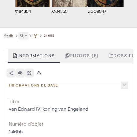
X164354
X164355
Z009547
M1485
˅
24655
INFORMATIONS
PHOTOS (5)
DOSSIERS
INFORMATIONS DE BASE
Titre
van Edward IV, koning van Engeland
Numéro d'objet
24655