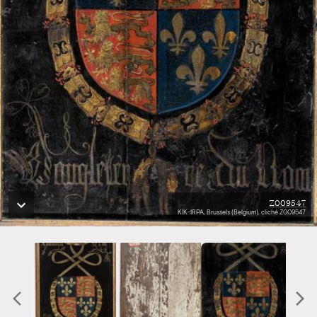
Z009547
KIK-IRPA, Brussels (Belgium), cliché Z009547