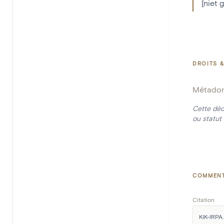
[niet 
DROITS &
Métado
Cette déd
ou statut 
COMMENT
Citation
KIK-IRPA. 