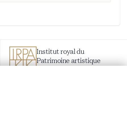
Institut royal du
Patrimoine artistique
Parc du Cinquantenaire 1, 1000 Bruxelles,
Belgique
balat@kikirpa.be
lacement synchronisés.
(questions relatives à BALaT)
info@kikirpa.be
(questions générales)
+32 (0)2 739 67 11
ages de détail pour commencer.
Comparer dans la visionneuse avancée