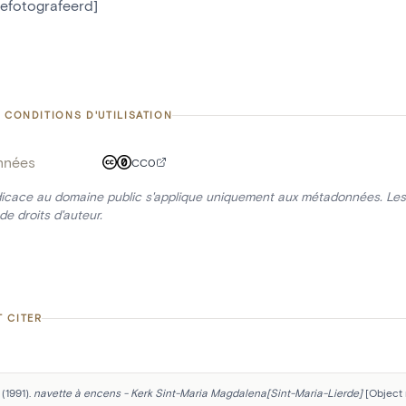
gefotografeerd]
 CONDITIONS D'UTILISATION
nnées
CC0
icace au domaine public s'applique uniquement aux métadonnées. Les 
de droits d'auteur.
 CITER
(1991). 
navette à encens - Kerk Sint-Maria Magdalena[Sint-Maria-Lierde]
 [Object