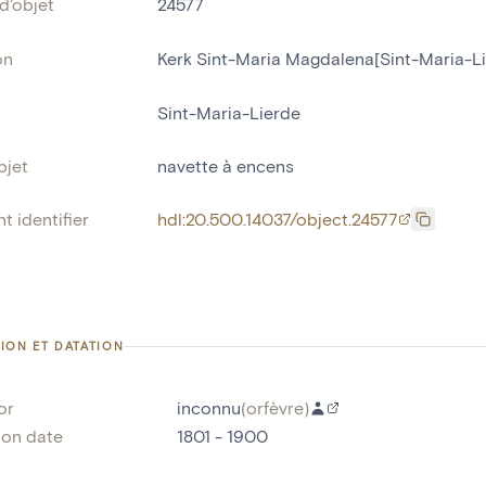
d'objet
24577
on
Kerk Sint-Maria Magdalena[Sint-Maria-L
Sint-Maria-Lierde
bjet
navette à encens
t identifier
hdl:20.500.14037/object.24577
ION ET DATATION
or
inconnu
(
orfèvre
)
ion date
1801 - 1900