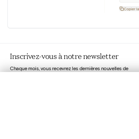
Copier la
Inscrivez-vous à notre newsletter
Chaque mois, vous recevrez les dernières nouvelles de
l'IRPA dans votre boîte mails.
0/50 photos
SÉLECTION À COMPARER
En savoir plus sur notre newsletter
Alignez vos images pour les comparer côte à cô
Vous pouvez rouvrir cette sélection à tout moment via « 
Droits d'auteur
Votre sélection à comparer es
Mentions légales
Tout effacer