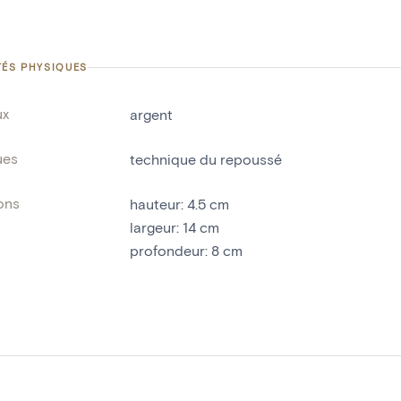
TÉS PHYSIQUES
ux
argent
ues
technique du repoussé
ons
hauteur
:
4.5
cm
largeur
:
14
cm
profondeur
:
8
cm