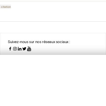
 citation
Suivez-nous sur nos réseaux sociaux :
te, en superposition ou avec un rideau coulissant — avec zoom et dép
Ma sélection » dans le menu.
t vide. Ajoutez des photos depuis les résultats de recherche ou les p
Avec le support de DIGIT, le programme de numérisation de la
Politique scientifique fédérale (BELSPO)