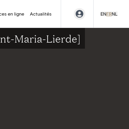
es en ligne
Actualités
EN
FR
NL
int-Maria-Lierde]