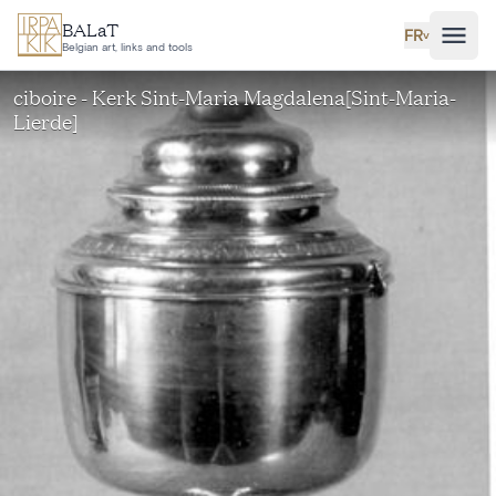
Aller au contenu principal
BALaT
FR
˅
Belgian art, links and tools
ciboire - Kerk Sint-Maria Magdalena[Sint-Maria-
Lierde]