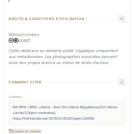
DROITS & CONDITIONS D'UTILISATION
Métadonnées
CC0
Cette dédicace au domaine public s'applique uniquement
aux métadonnées. Les photographies associées peuvent
avoir leur propre licence ou statut de droits d'auteur.
COMMENT CITER
Citation
KIK-IRPA. (1991). 
ciboire - Kerk Sint-Maria Magdalena[Sint-Maria-
Lierde]
 [Object metadata]. 
https://hdl.handle.net/20.500.14037/object.24558
Copier la citation