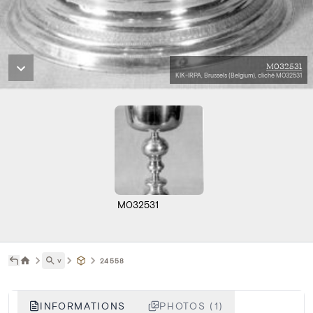
M032531
KIK-IRPA, Brussels (Belgium), cliché M032531
M032531
˅
24558
INFORMATIONS
PHOTOS (1)