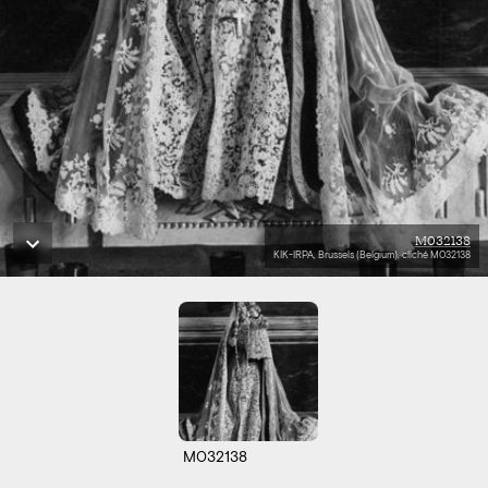
M032138
KIK-IRPA, Brussels (Belgium), cliché M032138
M032138