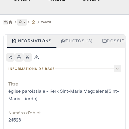
˅
24528
INFORMATIONS
PHOTOS (3)
DOSSIERS
INFORMATIONS DE BASE
Titre
église paroissiale - Kerk Sint-Maria Magdalena[Sint-
Maria-Lierde]
Numéro d'objet
24528