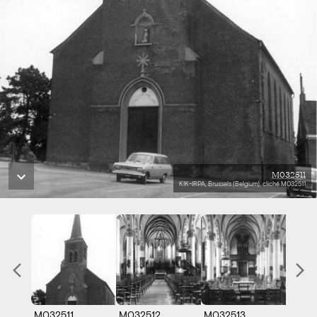
M032511
KIK-IRPA, Brussels (Belgium), cliché M032511
M032511
M032512
M032513