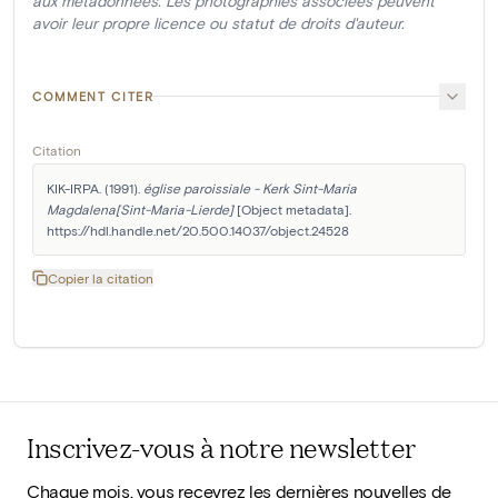
aux métadonnées. Les photographies associées peuvent
avoir leur propre licence ou statut de droits d'auteur.
COMMENT CITER
Citation
KIK-IRPA. (1991). 
église paroissiale - Kerk Sint-Maria 
Magdalena[Sint-Maria-Lierde]
 [Object metadata]. 
https://hdl.handle.net/20.500.14037/object.24528
Copier la citation
Inscrivez-vous à notre newsletter
Chaque mois, vous recevrez les dernières nouvelles de