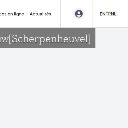
es en ligne
Actualités
EN
FR
NL
ouw[Scherpenheuvel]