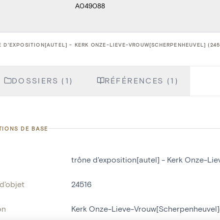
A049088
 D'EXPOSITION[AUTEL] - KERK ONZE-LIEVE-VROUW[SCHERPENHEUVEL] (245
DOSSIERS (1)
RÉFÉRENCES (1)
TIONS DE BASE
trône d'exposition[autel] - Kerk Onze-L
d'objet
24516
on
Kerk Onze-Lieve-Vrouw[Scherpenheuvel]