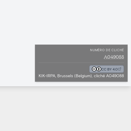
NUMÉRO DE CLICHÉ
A049088
CC BY 4.0
KIK-IRPA, Brussels (Belgium), cliché A049088