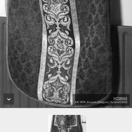
M219155
KIK-IRPA, Brussels (Belgium), cliché M219155