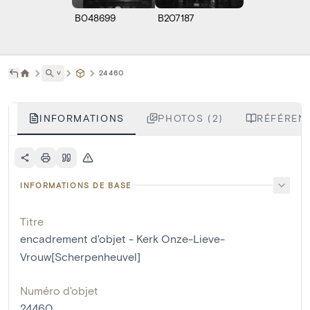
B048699
B207187
˅
24460
INFORMATIONS
PHOTOS (2)
RÉFÉRENC
INFORMATIONS DE BASE
Titre
encadrement d'objet - Kerk Onze-Lieve-
Vrouw[Scherpenheuvel]
Numéro d'objet
24460