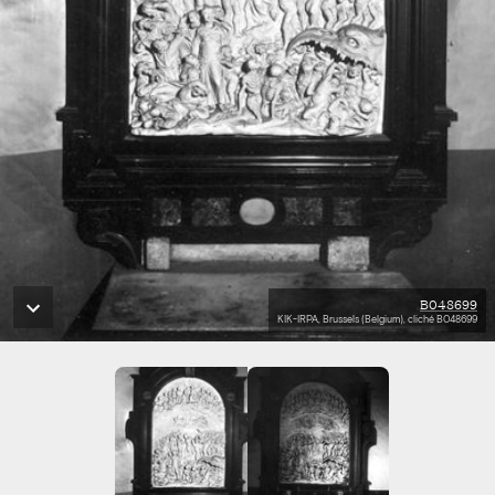
B048699
KIK-IRPA, Brussels (Belgium), cliché B048699