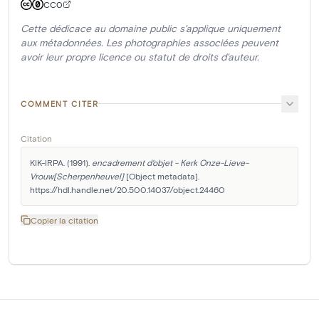
CC0
Cette dédicace au domaine public s'applique uniquement
aux métadonnées. Les photographies associées peuvent
avoir leur propre licence ou statut de droits d'auteur.
COMMENT CITER
Citation
KIK-IRPA. (1991). 
encadrement d'objet - Kerk Onze-Lieve-
Vrouw[Scherpenheuvel]
 [Object metadata]. 
https://hdl.handle.net/20.500.14037/object.24460
Copier la citation