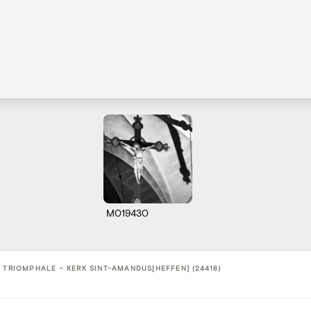
M019430
 TRIOMPHALE - KERK SINT-AMANDUS[HEFFEN] (24418)