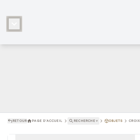
RETOUR
PAGE D'ACCUEIL
RECHERCHE
˅
OBJETS
CROIX