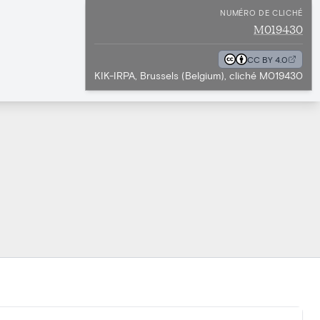
NUMÉRO DE CLICHÉ
M019430
CC BY 4.0
KIK-IRPA, Brussels (Belgium), cliché M019430