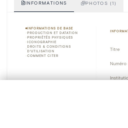
INFORMATIONS
PHOTOS (1)
INFORMATIONS DE BASE
INFORMA
PRODUCTION ET DATATION
PROPRIÉTÉS PHYSIQUES
ICONOGRAPHIE
DROITS & CONDITIONS
Titre
D'UTILISATION
COMMENT CITER
Numéro 
Instituti
0/50 photos
SÉLECTION À COMPARER
Lieu
Alignez vos images pour les comparer côte à cô
Vous pouvez rouvrir cette sélection à tout moment via « 
Nom d'o
Persisten
Votre sélection à comparer es