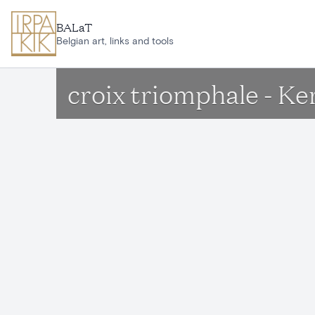
Aller au contenu principal
BALaT
Belgian art, links and tools
croix triomphale - K