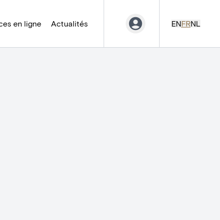
es en ligne
Actualités
EN
FR
NL