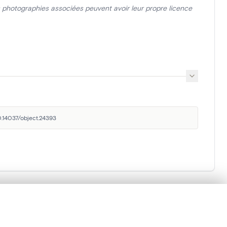
photographies associées peuvent avoir leur propre licence
0.14037/object.24393
Institut royal du
lacement synchronisés.