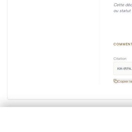
Cette déd
ou statut 
COMMENT
Citation
KIK-IRPA. 
Copier la
0/50 photos
SÉLECTION À COMPARER
Inscrivez-vous à notre newsletter
Alignez vos images pour les comparer côte à cô