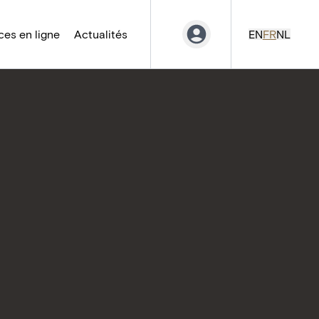
es en ligne
Actualités
EN
FR
NL