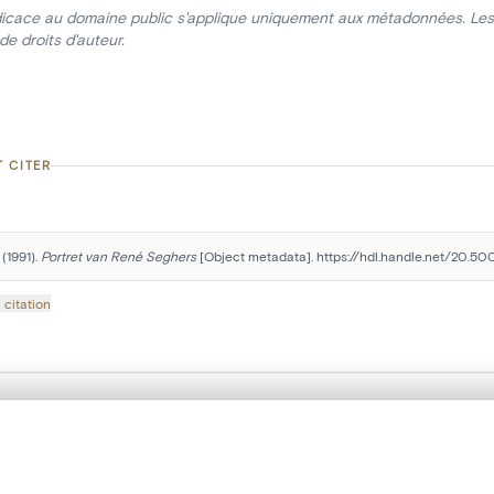
icace au domaine public s'applique uniquement aux métadonnées. Les 
de droits d'auteur.
 CITER
(1991). 
Portret van René Seghers
 [Object metadata]. https://hdl.handle.net/20.50
 citation
Suivez-nous sur nos réseaux sociaux :
te, en superposition ou avec un rideau coulissant — avec zoom et dép