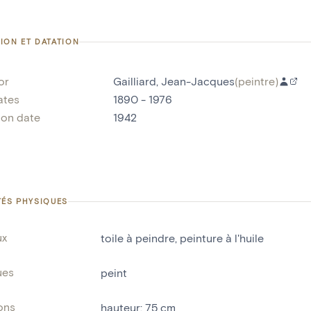
ION ET DATATION
or
Gailliard, Jean-Jacques
(
peintre
)
ates
1890 - 1976
ion date
1942
TÉS PHYSIQUES
ux
toile à peindre
,
peinture à l'huile
ues
peint
ons
hauteur
:
75
cm