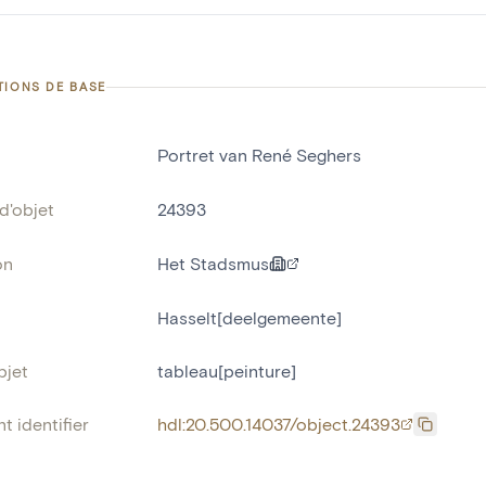
TIONS DE BASE
Portret van René Seghers
d'objet
24393
on
Het Stadsmus
Hasselt[deelgemeente]
bjet
tableau[peinture]
t identifier
hdl:20.500.14037/object.24393