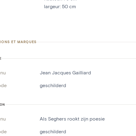
largeur
:
50
cm
TIONS ET MARQUES
E
enu
Jean Jacques Gailliard
ode
geschilderd
ION
enu
Als Seghers rookt zijn poesie
ode
geschilderd