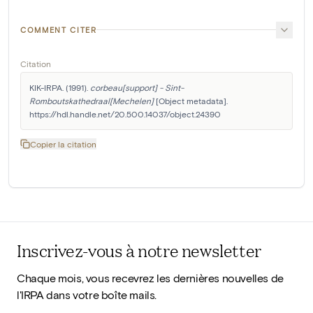
COMMENT CITER
Citation
KIK-IRPA. (1991). 
corbeau[support] - Sint-
Romboutskathedraal[Mechelen]
 [Object metadata]. 
https://hdl.handle.net/20.500.14037/object.24390
Copier la citation
Inscrivez-vous à notre newsletter
Chaque mois, vous recevrez les dernières nouvelles de
l'IRPA dans votre boîte mails.