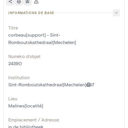
INFORMATIONS DE BASE
Titre
corbeau[support] - Sint-
Romboutskathedraal[Mechelen]
Numéro d'objet
24390
Institution
Sint-Romboutskathedraal[Mechelen]
Lieu
Malines[localité]
Emplacement / Adresse:
in de bibliotheek