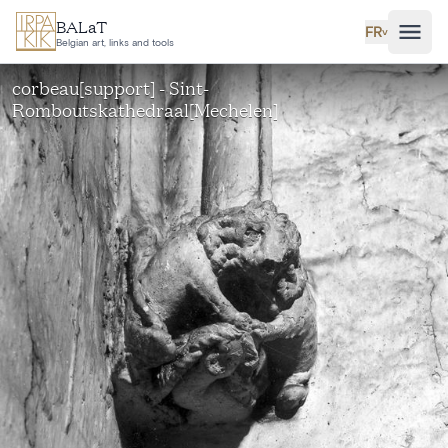
Aller au contenu principal
BALaT
FR
˅
Belgian art, links and tools
corbeau[support] - Sint-
Romboutskathedraal[Mechelen]