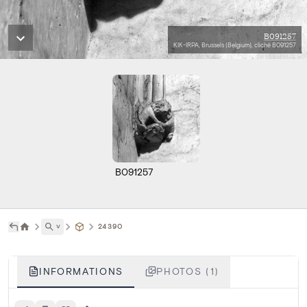
B091257
KIK-IRPA, Brussels (Belgium), cliché B091257
B091257
˅
24390
INFORMATIONS
PHOTOS (1)