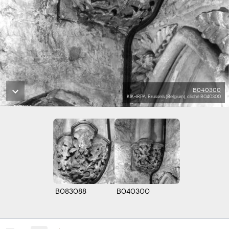
B040300
KIK-IRPA, Brussels (Belgium), cliché B040300
B083088
B040300