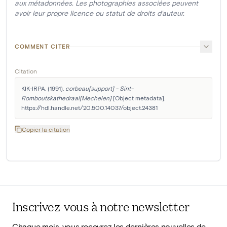
aux métadonnées. Les photographies associées peuvent
avoir leur propre licence ou statut de droits d'auteur.
COMMENT CITER
Citation
KIK-IRPA. (1991). 
corbeau[support] - Sint-
Romboutskathedraal[Mechelen]
 [Object metadata]. 
https://hdl.handle.net/20.500.14037/object.24381
Copier la citation
Inscrivez-vous à notre newsletter
Chaque mois, vous recevrez les dernières nouvelles de