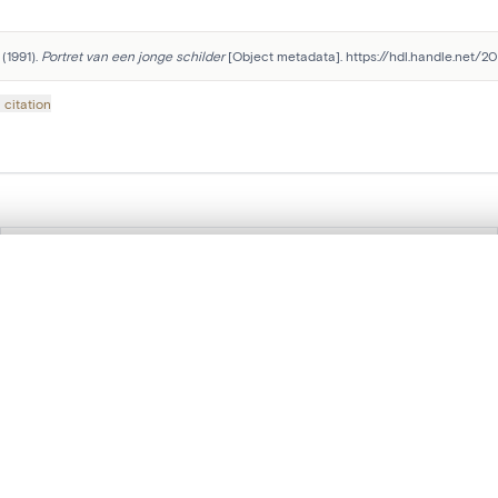
(1991). 
Portret van een jonge schilder
 [Object metadata]. https://hdl.handle.net/2
 citation
Suivez-nous sur nos réseaux sociaux :
te, en superposition ou avec un rideau coulissant — avec zoom et dép
Ma sélection » dans le menu.
t vide. Ajoutez des photos depuis les résultats de recherche ou les p