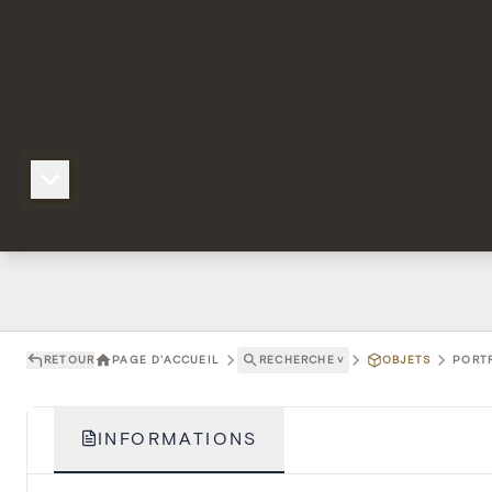
RETOUR
PAGE D'ACCUEIL
RECHERCHE
˅
OBJETS
PORTR
INFORMATIONS