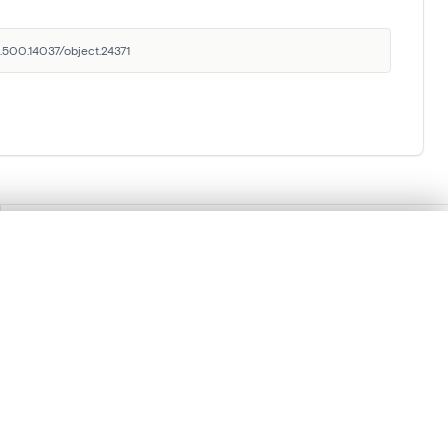
0.500.14037/object.24371
Institut royal du
Patrimoine artistique
lacement synchronisés.
Parc du Cinquantenaire 1, 1000 Bruxelles,
Belgique
ages de détail pour commencer.
balat@kikirpa.be
(questions relatives à BALaT)
info@kikirpa.be
(questions générales)
Comparer dans la visionneuse avancée
+32 (0)2 739 67 11