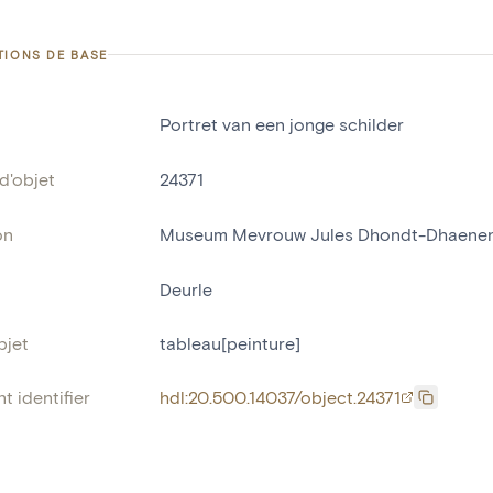
TIONS DE BASE
Portret van een jonge schilder
d'objet
24371
on
Museum Mevrouw Jules Dhondt-Dhaene
Deurle
bjet
tableau[peinture]
t identifier
hdl:20.500.14037/object.24371