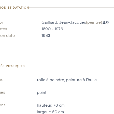
ION ET DATATION
or
Gailliard, Jean-Jacques
(
peintre
)
ates
1890 - 1976
ion date
1943
TÉS PHYSIQUES
ux
toile à peindre
,
peinture à l'huile
ues
peint
ons
hauteur
:
76
cm
largeur
:
60
cm