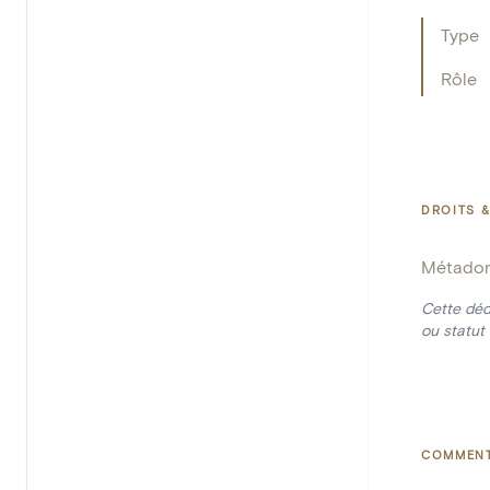
Type
Rôle
DROITS &
Métado
Cette déd
ou statut 
COMMENT