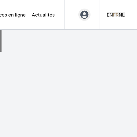
es en ligne
Actualités
EN
FR
NL