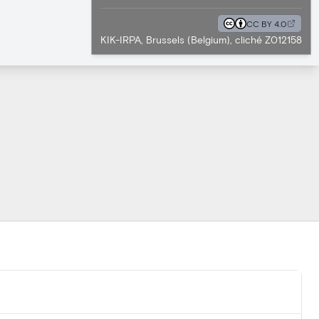
CC BY 4.0
KIK-IRPA, Brussels (Belgium), cliché Z012158