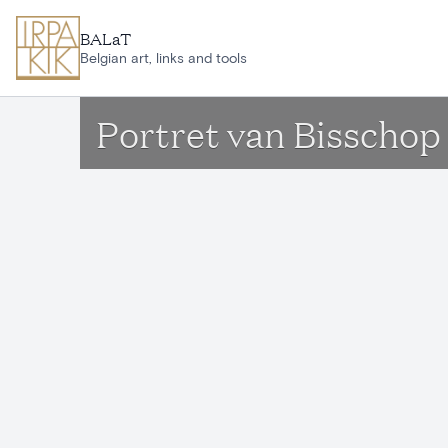
Aller au contenu principal
BALaT
Belgian art, links and tools
Portret van Bisschop