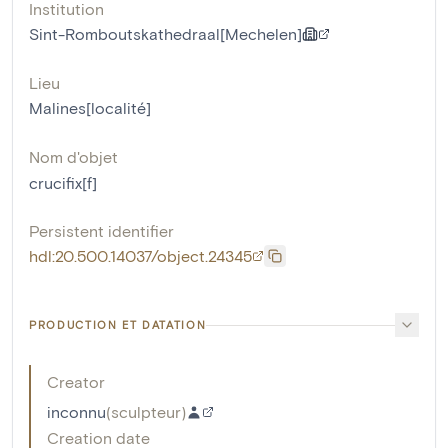
Institution
Sint-Romboutskathedraal[Mechelen]
Lieu
Malines[localité]
Nom d'objet
crucifix[f]
Persistent identifier
hdl:20.500.14037/object.24345
PRODUCTION ET DATATION
Creator
inconnu
(
sculpteur
)
Creation date