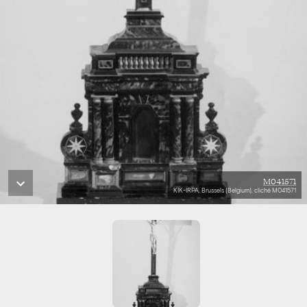
M041571
KIK-IRPA, Brussels (Belgium), cliché M041571