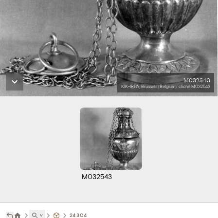
M032543
KIK-IRPA, Brussels (Belgium), cliché M032543
M032543
˅
24304