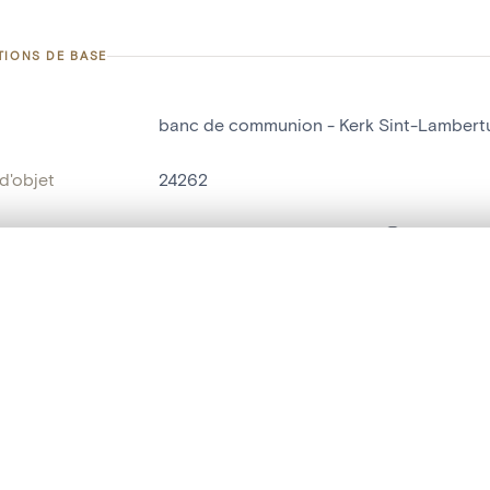
TIONS DE BASE
banc de communion - Kerk Sint-Lambertu
d'objet
24262
on
Kerk Sint-Lambertus[Parike]
Parike
te, en superposition ou avec un rideau coulissant — avec zoom et dép
Ma sélection » dans le menu.
bjet
banc de communion
t vide. Ajoutez des photos depuis les résultats de recherche ou les p
t identifier
hdl:20.500.14037/object.24262