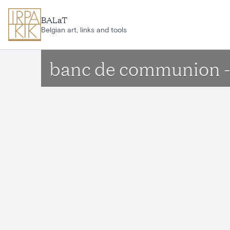
Aller au contenu principal
BALaT
Belgian art, links and tools
banc de communion -