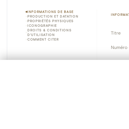
INFORMATIONS DE BASE
INFORMA
PRODUCTION ET DATATION
PROPRIÉTÉS PHYSIQUES
ICONOGRAPHIE
DROITS & CONDITIONS
Titre
D'UTILISATION
COMMENT CITER
Numéro 
Instituti
0/50 photos
SÉLECTION À COMPARER
Lieu
Alignez vos images pour les comparer côte à cô
Vous pouvez rouvrir cette sélection à tout moment via « 
Nom d'o
Votre sélection à comparer es
Persisten
Tout effacer