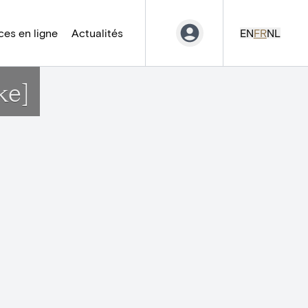
es en ligne
Actualités
EN
FR
NL
ke]