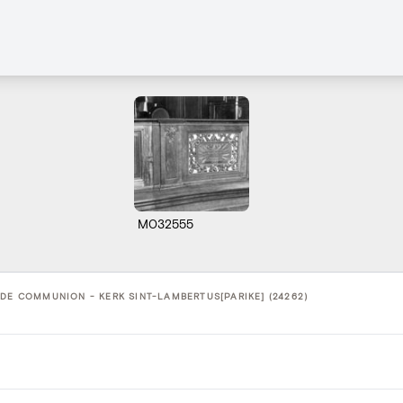
M032555
DE COMMUNION - KERK SINT-LAMBERTUS[PARIKE] (24262)