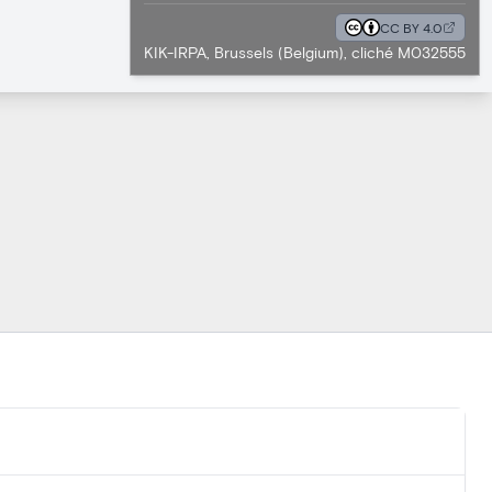
CC BY 4.0
KIK-IRPA, Brussels (Belgium), cliché M032555