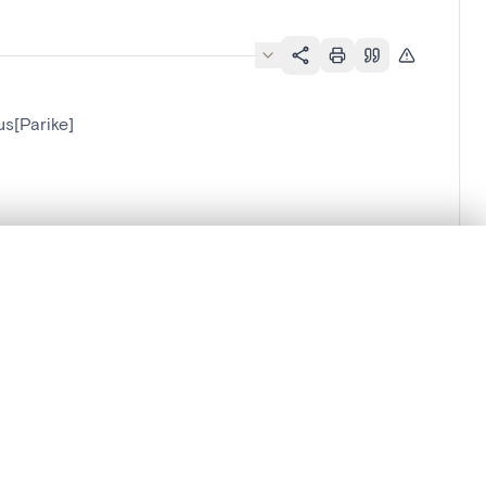
s[Parike]
lacement synchronisés.
ages de détail pour commencer.
Comparer dans la visionneuse avancée