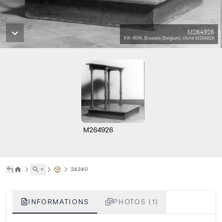
M264926
KIK-IRPA, Brussels (Belgium), cliché M264926
M264926
˅
24240
INFORMATIONS
PHOTOS (1)