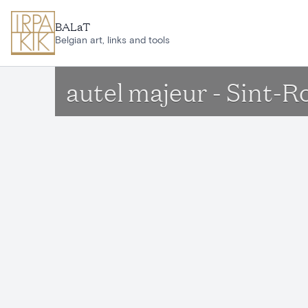
Aller au contenu principal
BALaT
Belgian art, links and tools
autel majeur - Sint