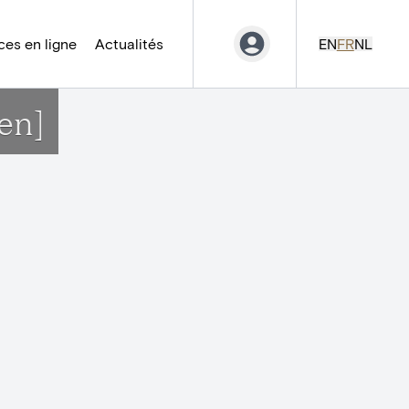
es en ligne
Actualités
EN
FR
NL
en]