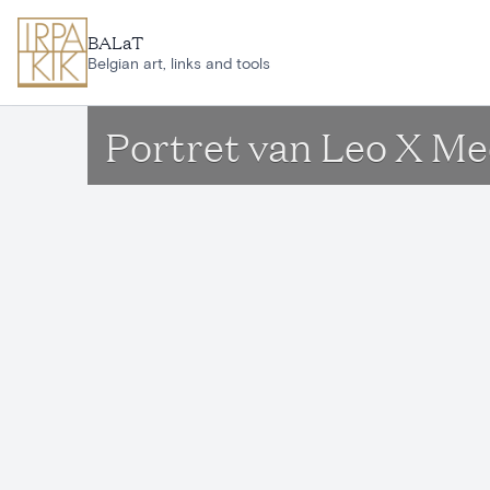
Aller au contenu principal
BALaT
Belgian art, links and tools
Portret van Leo X Me