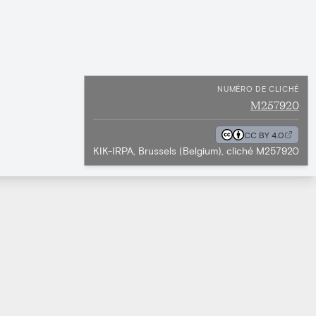
NUMÉRO DE CLICHÉ
M257920
CC BY 4.0
KIK-IRPA, Brussels (Belgium), cliché M257920