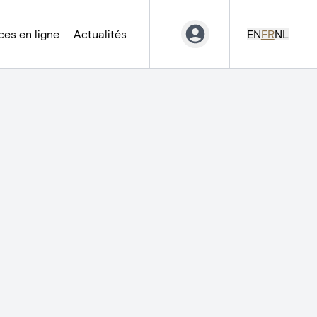
es en ligne
Actualités
EN
FR
NL