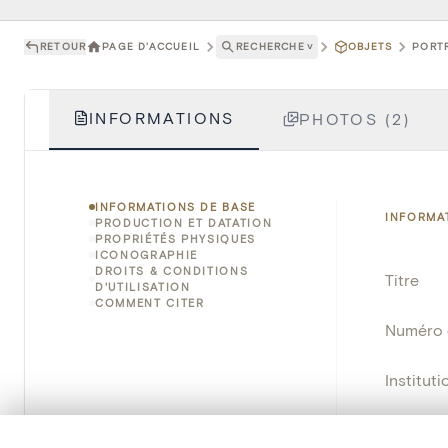
RETOUR
PAGE D'ACCUEIL
RECHERCHE
˅
OBJETS
PORTR
INFORMATIONS
PHOTOS (2)
INFORMATIONS DE BASE
INFORMA
PRODUCTION ET DATATION
PROPRIÉTÉS PHYSIQUES
ICONOGRAPHIE
DROITS & CONDITIONS
Titre
D'UTILISATION
COMMENT CITER
Numéro 
Instituti
Lieu
0/50 photos
SÉLECTION À COMPARER