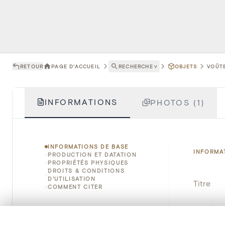
RETOUR
PAGE D'ACCUEIL
RECHERCHE
˅
OBJETS
VOÛTE
INFORMATIONS
PHOTOS (1)
INFORMATIONS DE BASE
INFORMA
PRODUCTION ET DATATION
PROPRIÉTÉS PHYSIQUES
DROITS & CONDITIONS
D'UTILISATION
Titre
COMMENT CITER
Numéro 
0/50 photos
SÉLECTION À COMPARER