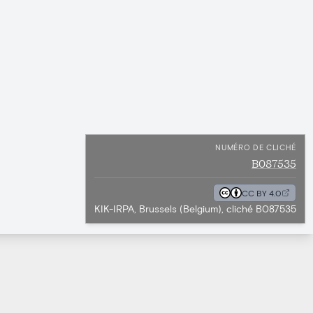
NUMÉRO DE CLICHÉ
B087535
CC BY 4.0
KIK-IRPA, Brussels (Belgium), cliché B087535