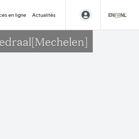
es en ligne
Actualités
EN
FR
NL
hedraal[Mechelen]