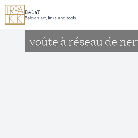
Aller au contenu principal
BALaT
Belgian art, links and tools
voûte à réseau de ne