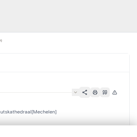
0)
outskathedraal[Mechelen]