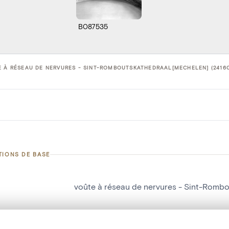
B087535
 À RÉSEAU DE NERVURES - SINT-ROMBOUTSKATHEDRAAL[MECHELEN] (2416
TIONS DE BASE
voûte à réseau de nervures - Sint-Romb
d'objet
24160