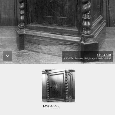
M264853
KIK-IRPA, Brussels (Belgium), cliché M264853
M264853