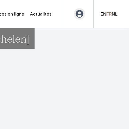
es en ligne
Actualités
EN
FR
NL
helen]