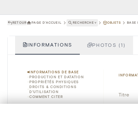
RETOUR
PAGE D'ACCUEIL
RECHERCHE
˅
OBJETS
BASE 
INFORMATIONS
PHOTOS (1)
INFORMATIONS DE BASE
INFORMA
PRODUCTION ET DATATION
PROPRIÉTÉS PHYSIQUES
DROITS & CONDITIONS
D'UTILISATION
Titre
COMMENT CITER
Numéro 
0/50 photos
SÉLECTION À COMPARER
Alignez vos images pour les comparer côte à cô
Instituti
Vous pouvez rouvrir cette sélection à tout moment via « 