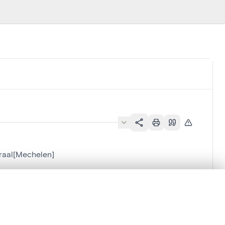
raal[Mechelen]
lacement synchronisés.