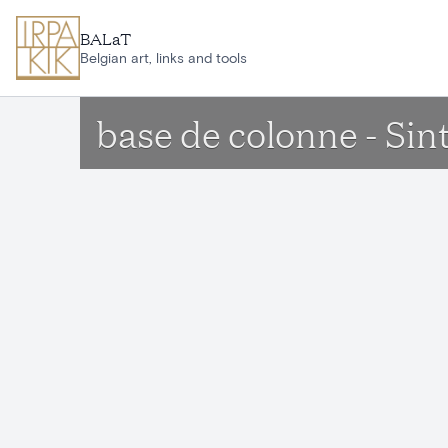
Aller au contenu principal
BALaT
Belgian art, links and tools
base de colonne - S