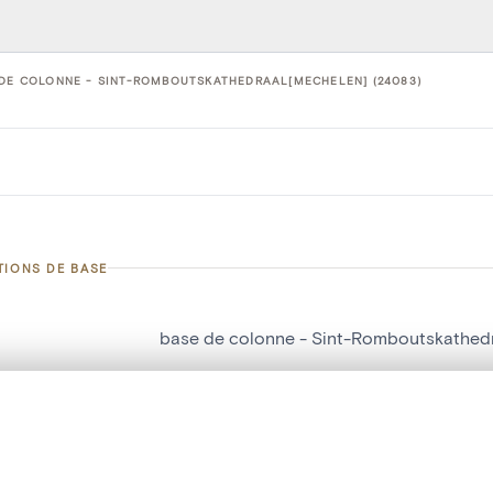
DE COLONNE - SINT-ROMBOUTSKATHEDRAAL[MECHELEN] (24083)
TIONS DE BASE
base de colonne - Sint-Romboutskathed
d'objet
24083
te, en superposition ou avec un rideau coulissant — avec zoom et dép
on
Sint-Romboutskathedraal[Mechelen]
Ma sélection » dans le menu.