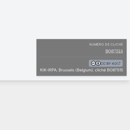
NUMÉRO DE CLICHÉ
B087515
CC BY 4.0
KIK-IRPA, Brussels (Belgium), cliché B087515