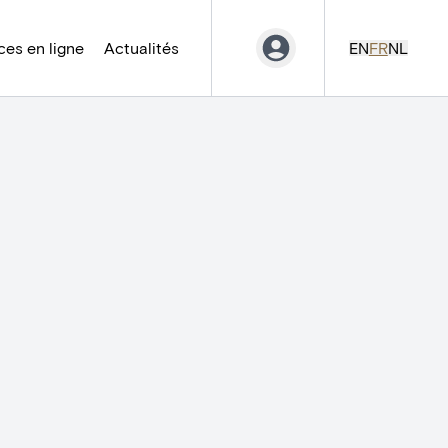
es en ligne
Actualités
EN
FR
NL