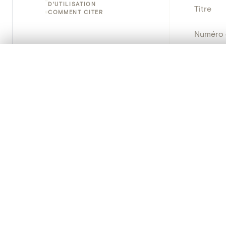
D'UTILISATION
Titre
COMMENT CITER
Numéro 
Instituti
0/50 photos
SÉLECTION À COMPARER
Alignez vos images pour les comparer côte à cô
Lieu
Vous pouvez rouvrir cette sélection à tout moment via « 
Emplace
Votre sélection à comparer es
Adresse
Nom d'o
Tout effacer
Persisten