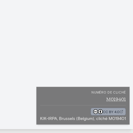
NUMÉRO DE CLICHÉ
M019401
CC BY 4.0
KIK-IRPA, Brussels (Belgium), cliché M019401