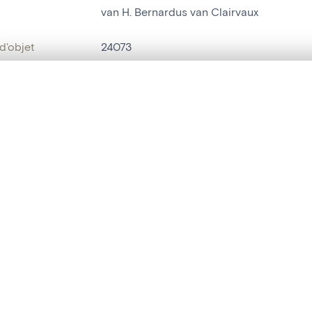
van H. Bernardus van Clairvaux
d'objet
24073
on
Kerk Sint-Amandus[Heffen]
te, en superposition ou avec un rideau coulissant — avec zoom et dép
Heffen
Ma sélection » dans le menu.
ment /
zijbeuk zuid
t vide. Ajoutez des photos depuis les résultats de recherche ou les p
:
bjet
autel latéral
,
autel-portique
t identifier
hdl:20.500.14037/object.24073