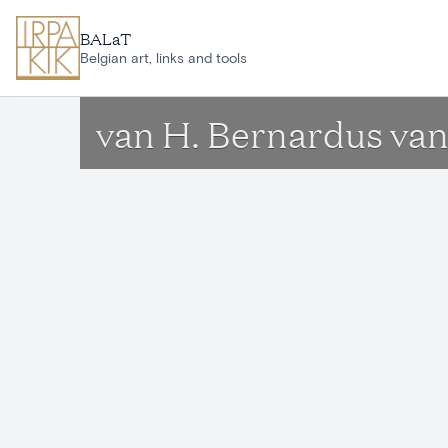
Aller au contenu principal
BALaT
Belgian art, links and tools
van H. Bernardus van